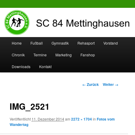
SC 84 Mettinghausen
Hauptmenü
Home
Fußball
Gymnastik
Rehasport
Vorstand
Zum
Zum
Chronik
Termine
Marketing
Fanshop
Inhalt
sekundären
Downloads
Kontakt
wechseln
Inhalt
wechseln
Bilder-
← Zurück
Weiter →
Navigation
IMG_2521
Veröffentlicht
11. Dezember 2014
am
2272 × 1704
in
Fotos vom
Wandertag