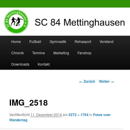
SC 84 Mettinghausen
Hauptmenü
Home
Fußball
Gymnastik
Rehasport
Vorstand
Zum
Zum
Chronik
Termine
Marketing
Fanshop
Inhalt
sekundären
Downloads
Kontakt
wechseln
Inhalt
wechseln
Bilder-
← Zurück
Weiter →
Navigation
IMG_2518
Veröffentlicht
11. Dezember 2014
am
2272 × 1704
in
Fotos vom
Wandertag