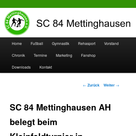
SC 84 Mettinghausen
Hauptmenü
Home
Fußball
Gymnastik
Rehasport
Vorstand
Zum
Zum
Chronik
Termine
Marketing
Fanshop
Inhalt
sekundären
Downloads
Kontakt
wechseln
Inhalt
wechseln
Beitrags-
←
Zurück
Weiter
→
Navigation
SC 84 Mettinghausen AH
belegt beim