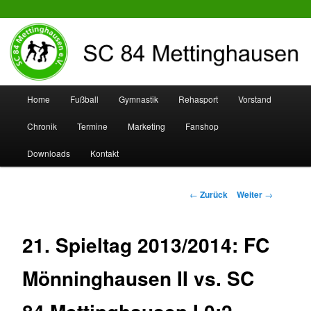
SC 84 Mettinghausen
Hauptmenü
Home
Fußball
Gymnastik
Rehasport
Vorstand
Zum
Zum
Chronik
Termine
Marketing
Fanshop
Inhalt
sekundären
Downloads
Kontakt
wechseln
Inhalt
wechseln
Beitrags-
←
Zurück
Weiter
→
Navigation
21. Spieltag 2013/2014: FC
Mönninghausen II vs. SC