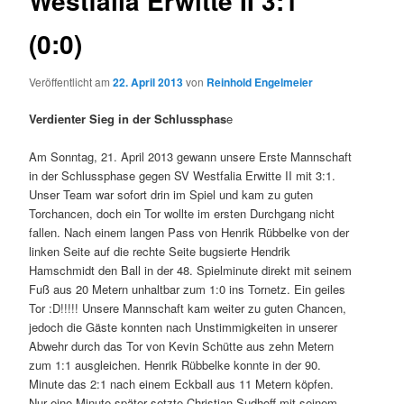
Westfalia Erwitte II 3:1
(0:0)
Veröffentlicht am
22. April 2013
von
Reinhold Engelmeier
Verdienter Sieg in der Schlussphas
e
Am Sonntag, 21. April 2013 gewann unsere Erste Mannschaft
in der Schlussphase gegen SV Westfalia Erwitte II mit 3:1.
Unser Team war sofort drin im Spiel und kam zu guten
Torchancen, doch ein Tor wollte im ersten Durchgang nicht
fallen. Nach einem langen Pass von Henrik Rübbelke von der
linken Seite auf die rechte Seite bugsierte Hendrik
Hamschmidt den Ball in der 48. Spielminute direkt mit seinem
Fuß aus 20 Metern unhaltbar zum 1:0 ins Tornetz. Ein geiles
Tor :D!!!!! Unsere Mannschaft kam weiter zu guten Chancen,
jedoch die Gäste konnten nach Unstimmigkeiten in unserer
Abwehr durch das Tor von Kevin Schütte aus zehn Metern
zum 1:1 ausgleichen. Henrik Rübbelke konnte in der 90.
Minute das 2:1 nach einem Eckball aus 11 Metern köpfen.
Nur eine Minute später setzte Christian Sudhoff mit seinem