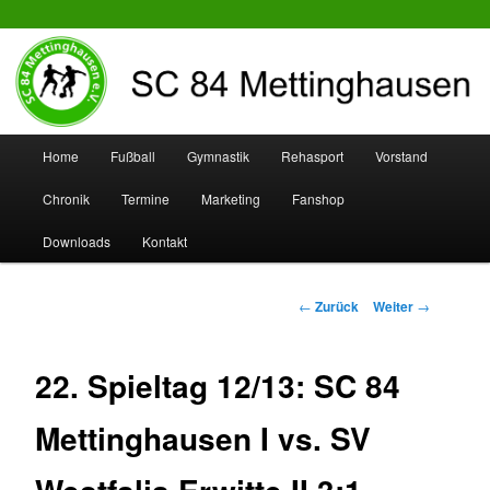
SC 84 Mettinghausen
Hauptmenü
Home
Fußball
Gymnastik
Rehasport
Vorstand
Zum
Zum
Chronik
Termine
Marketing
Fanshop
Inhalt
sekundären
Downloads
Kontakt
wechseln
Inhalt
wechseln
Beitrags-
←
Zurück
Weiter
→
Navigation
22. Spieltag 12/13: SC 84
Mettinghausen I vs. SV