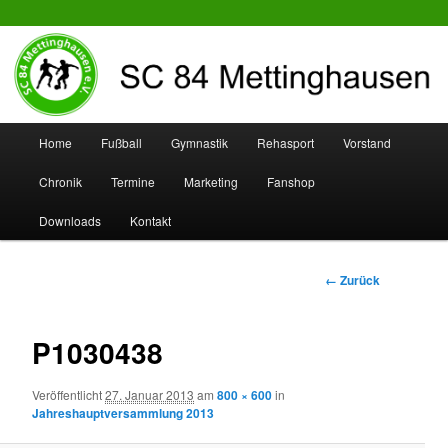
SC 84 Mettinghausen
Hauptmenü
Home
Fußball
Gymnastik
Rehasport
Vorstand
Zum
Zum
Chronik
Termine
Marketing
Fanshop
Inhalt
sekundären
Downloads
Kontakt
wechseln
Inhalt
wechseln
Bilder-
← Zurück
Navigation
P1030438
Veröffentlicht
27. Januar 2013
am
800 × 600
in
Jahreshauptversammlung 2013