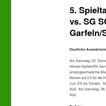
5. Spiel
wechseln
vs. SG S
Garfeln/
Deutliche Auswärtsni
Am Samstag, 02. Dezem
Hörste-Garfeln/SV Ger
ersatzgeschwächte Mann
Nissen auf 2:0 für die 
zum 3:0 ins Tornetz. Na
Süd. Am Samstag, 08. 
Süd.