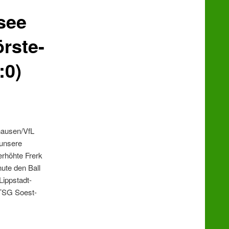
see
rste-
:0)
hausen/VfL
 unsere
rhöhte Frerk
ute den Ball
Lippstadt-
TSG Soest-