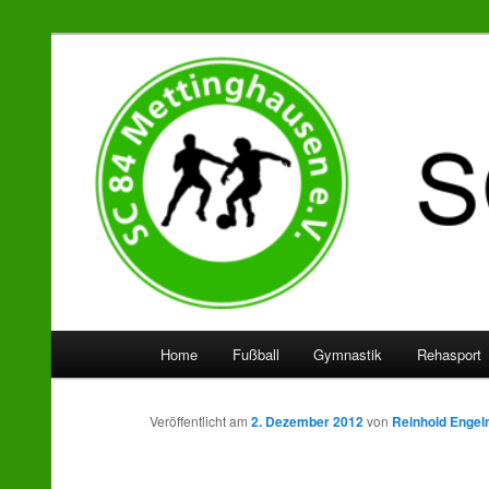
SC 84 Mettinghausen
Hauptmenü
Home
Fußball
Gymnastik
Rehasport
Zum
Zum
Inhalt
sekundären
Veröffentlicht am
2. Dezember 2012
von
Reinhold Engel
wechseln
Inhalt