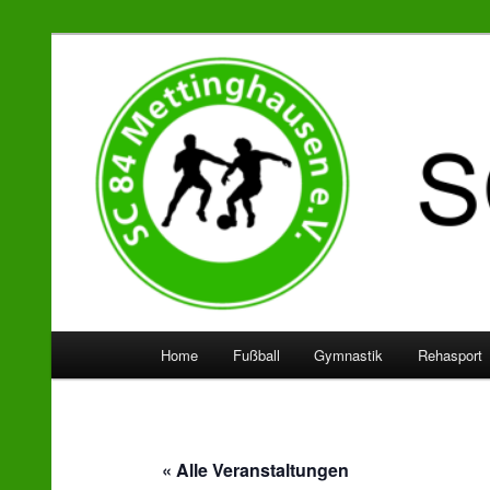
SC 84 Mettinghausen
Hauptmenü
Home
Fußball
Gymnastik
Rehasport
Zum
Zum
Inhalt
sekundären
wechseln
Inhalt
« Alle Veranstaltungen