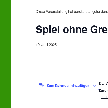
wechseln
Diese Veranstaltung hat bereits stattgefunden.
Spiel ohne Gr
19. Juni 2025
DETA
Zum Kalender hinzufügen
Datu
19. J