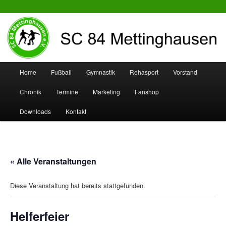
SC 84 Mettinghausen
Hauptmenü
Home
Fußball
Gymnastik
Rehasport
Vorstand
Zum
Zum
Chronik
Termine
Marketing
Fanshop
Inhalt
sekundären
Downloads
Kontakt
wechseln
Inhalt
wechseln
« Alle Veranstaltungen
Diese Veranstaltung hat bereits stattgefunden.
Helferfeier