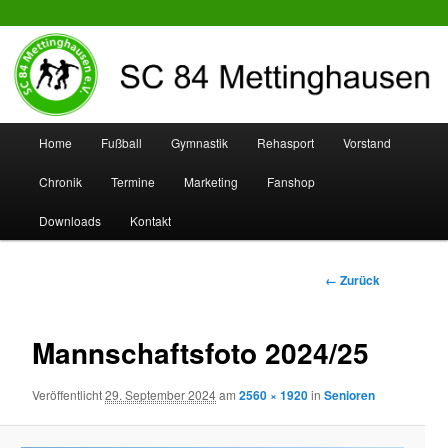
SC 84 Mettinghausen
Hauptmenü
Home
Fußball
Gymnastik
Rehasport
Vorstand
Zum
Zum
Chronik
Termine
Marketing
Fanshop
Inhalt
sekundären
Downloads
Kontakt
wechseln
Inhalt
wechseln
Bilder-
← Zurück
Navigation
Mannschaftsfoto 2024/25
Veröffentlicht
29. September 2024
am
2560 × 1920
in
Senioren