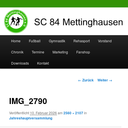
SC 84 Mettinghausen
Hauptmenü
Home
Fußball
Gymnastik
Rehasport
Vorstand
Zum
Zum
Chronik
Termine
Marketing
Fanshop
Inhalt
sekundären
Downloads
Kontakt
wechseln
Inhalt
wechseln
Bilder-
← Zurück
Weiter →
Navigation
IMG_2790
Veröffentlicht
10. Februar 2026
am
2560 × 2107
in
Jahreshauptversammlung