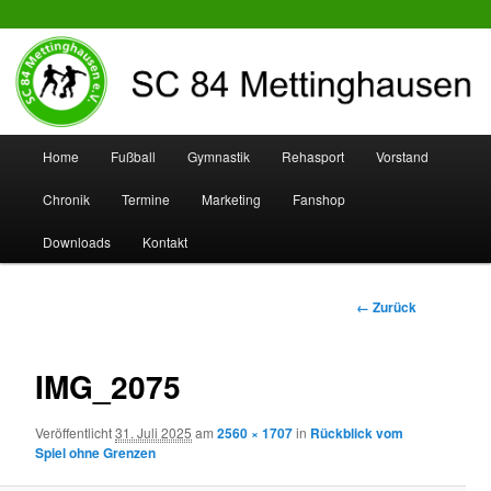
SC 84 Mettinghausen
Hauptmenü
Home
Fußball
Gymnastik
Rehasport
Vorstand
Zum
Zum
Chronik
Termine
Marketing
Fanshop
Inhalt
sekundären
Downloads
Kontakt
wechseln
Inhalt
wechseln
Bilder-
← Zurück
Navigation
IMG_2075
Veröffentlicht
31. Juli 2025
am
2560 × 1707
in
Rückblick vom
Spiel ohne Grenzen