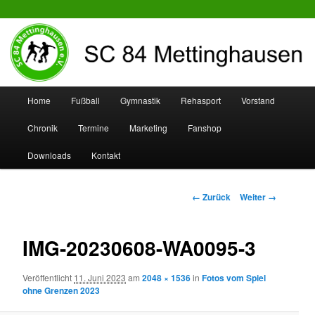
SC 84 Mettinghausen
Hauptmenü
Home
Fußball
Gymnastik
Rehasport
Vorstand
Zum
Zum
Chronik
Termine
Marketing
Fanshop
Inhalt
sekundären
Downloads
Kontakt
wechseln
Inhalt
wechseln
Bilder-
← Zurück
Weiter →
Navigation
IMG-20230608-WA0095-3
Veröffentlicht
11. Juni 2023
am
2048 × 1536
in
Fotos vom Spiel
ohne Grenzen 2023