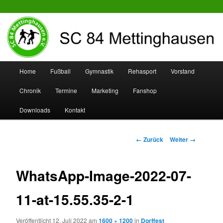
SC 84 Mettinghausen
Hauptmenü
Home
Fußball
Gymnastik
Rehasport
Vorstand
Zum
Zum
Chronik
Termine
Marketing
Fanshop
Inhalt
sekundären
Downloads
Kontakt
wechseln
Inhalt
wechseln
Bilder-
← Zurück
Weiter →
Navigation
WhatsApp-Image-2022-07-
11-at-15.55.35-2-1
Veröffentlicht
12. Juli 2022
am
1600 × 1200
in
Dorffest