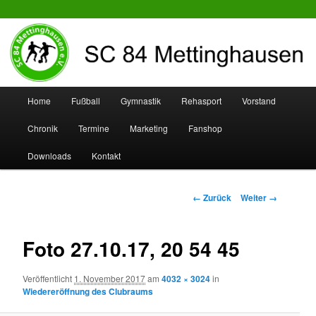
SC 84 Mettinghausen
Hauptmenü
Home
Fußball
Gymnastik
Rehasport
Vorstand
Zum
Zum
Chronik
Termine
Marketing
Fanshop
Inhalt
sekundären
Downloads
Kontakt
wechseln
Inhalt
wechseln
Bilder-
← Zurück
Weiter →
Navigation
Foto 27.10.17, 20 54 45
Veröffentlicht
1. November 2017
am
4032 × 3024
in
Wiedereröffnung des Clubraums