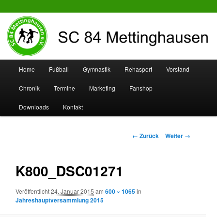
SC 84 Mettinghausen
Hauptmenü
Home
Fußball
Gymnastik
Rehasport
Vorstand
Zum
Zum
Chronik
Termine
Marketing
Fanshop
Inhalt
sekundären
Downloads
Kontakt
wechseln
Inhalt
wechseln
Bilder-
← Zurück
Weiter →
Navigation
K800_DSC01271
Veröffentlicht
24. Januar 2015
am
600 × 1065
in
Jahreshauptversammlung 2015