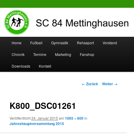
SC 84 Mettinghausen
Hauptmenü
Home
Fußball
Gymnastik
Rehasport
Vorstand
Zum
Zum
Chronik
Termine
Marketing
Fanshop
Inhalt
sekundären
Downloads
Kontakt
wechseln
Inhalt
wechseln
Bilder-
← Zurück
Weiter →
Navigation
K800_DSC01261
Veröffentlicht
24. Januar 2015
am
1065 × 600
in
Jahreshauptversammlung 2015