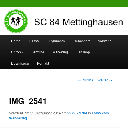
SC 84 Mettinghausen
Hauptmenü
Home
Fußball
Gymnastik
Rehasport
Vorstand
Zum
Zum
Chronik
Termine
Marketing
Fanshop
Inhalt
sekundären
Downloads
Kontakt
wechseln
Inhalt
wechseln
Bilder-
← Zurück
Weiter →
Navigation
IMG_2541
Veröffentlicht
11. Dezember 2014
am
2272 × 1704
in
Fotos vom
Wandertag