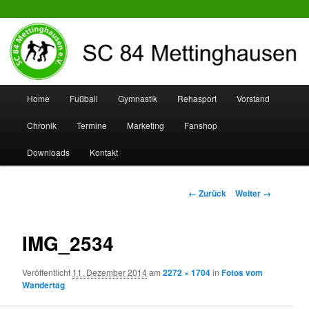
SC 84 Mettinghausen
Hauptmenü
Home
Fußball
Gymnastik
Rehasport
Vorstand
Zum
Zum
Chronik
Termine
Marketing
Fanshop
Inhalt
sekundären
Downloads
Kontakt
wechseln
Inhalt
wechseln
Bilder-
← Zurück
Weiter →
Navigation
IMG_2534
Veröffentlicht
11. Dezember 2014
am
2272 × 1704
in
Fotos vom
Wandertag