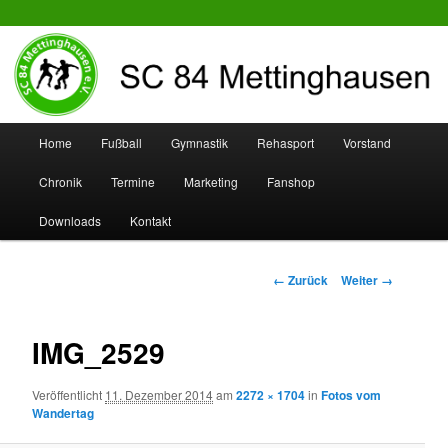
SC 84 Mettinghausen
Hauptmenü
Home
Fußball
Gymnastik
Rehasport
Vorstand
Zum
Zum
Chronik
Termine
Marketing
Fanshop
Inhalt
sekundären
Downloads
Kontakt
wechseln
Inhalt
wechseln
Bilder-
← Zurück
Weiter →
Navigation
IMG_2529
Veröffentlicht
11. Dezember 2014
am
2272 × 1704
in
Fotos vom
Wandertag