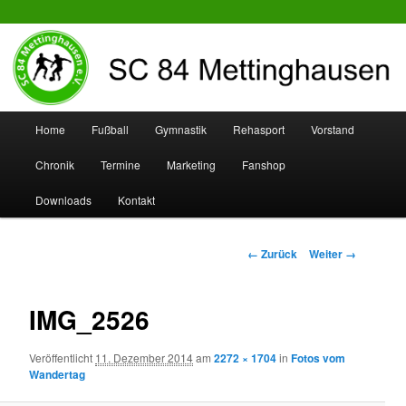
SC 84 Mettinghausen
Hauptmenü
Home
Fußball
Gymnastik
Rehasport
Vorstand
Zum
Zum
Chronik
Termine
Marketing
Fanshop
Inhalt
sekundären
Downloads
Kontakt
wechseln
Inhalt
wechseln
Bilder-
← Zurück
Weiter →
Navigation
IMG_2526
Veröffentlicht
11. Dezember 2014
am
2272 × 1704
in
Fotos vom
Wandertag